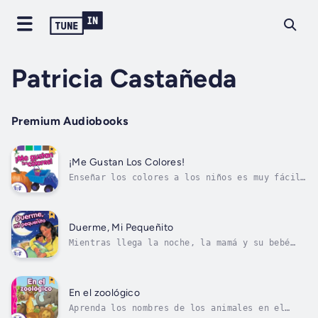
Patricia Castañeda
Premium Audiobooks
¡Me Gustan Los Colores!
Enseñar los colores a los niños es muy fácil
leyendo juntos. A los niños les encantarán
las fotografías brillantes y coloridas y el
ritmo de las palabras. Author - Kim Mitzo
Thompson. Narrator - Patricia Castañeda.
Duerme, Mi Pequeñito
Published Date - Thursday, 19...
Mientras llega la noche, la mamá y su bebé
comparten momentos preciosos, desde la hora
del baño hasta la hora de dormir. Los niños
estarán encontados con este cuento. Author -
Kim Mitzo Thompson. Narrator - Patricia
En el zoológico
Castañeda. Published Date -...
Aprenda los nombres de los animales en el