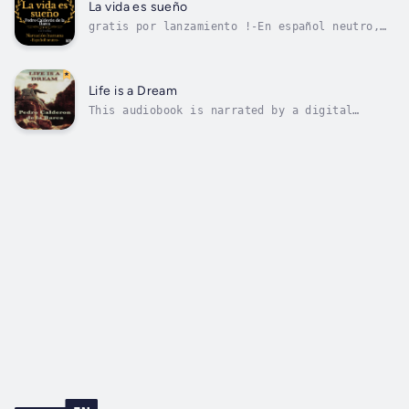
central es la libertad del ser humano para
La vida es sueño
configurar su vida, sin dejarse llevar...
gratis por lanzamiento !-En español neutro,
narración humana- Es una obra de teatro de
Pedro Calderón de la Barca estrenada en 1635
y perteneciente al movimiento literario del
barroco. El tema central es la libertad del
Life is a Dream
ser humano para configurar su...
This audiobook is narrated by a digital
voice.Life is a Dream is a philosophical
allegory regarding the human situation and
the mystery of life. Focusing on Segismundo,
Prince of Poland, the central argument is the
conflict between free will and fate....