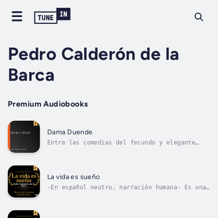
Pedro Calderón de la
Barca
Premium Audiobooks
Dama Duende
Entre las comedias del fecundo y elegante
Calderón merecía, sin duda, uno de los
lugares mas distinguidos la que se conoce con
el título de La dama duende. Con efecto la
novedad original del argumento, la verdad de
La vida es sueño
los caracteres, una multitud de...
-En español neutro, narración humana- Es una
obra de teatro de Pedro Calderón de la Barca
estrenada en 1635 y perteneciente al
movimiento literario del barroco. El tema