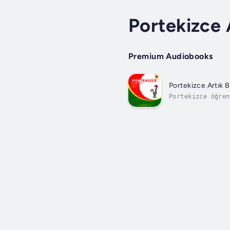
Portekizce 
Premium Audiobooks
Portekizce Artık Ba
Portekizce öğren
"Başlangıçlar" v
"Konuşma"...