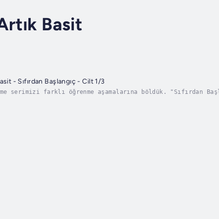
Artık Basit
sit - Sıfırdan Başlangıç - Cilt 1/3
me serimizi farklı öğrenme aşamalarına böldük. "Sıfırdan Baş
e "İleri Başlangıçlar" kitaplarıyla devam edin. Daha sonra "