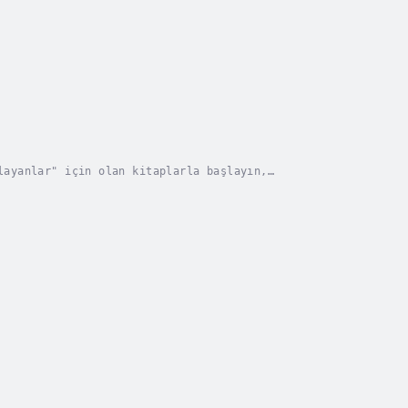
layanlar" için olan kitaplarla başlayın,
Orta Seviye" serisiyle ilerleyin. Ardından da