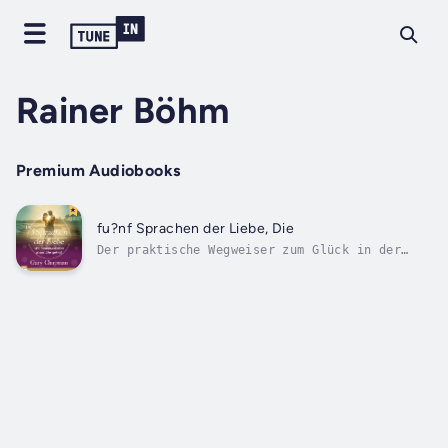
Rainer Böhm
Premium Audiobooks
fu?nf Sprachen der Liebe, Die
Der praktische Wegweiser zum Glück in der
Liebe.Warum scheitern Beziehungen? Wie erhält
man die Liebe über Jahre? Was sind die
Zutaten für mehr Harmonie in der Familie?Im
Hörbuch «5 Sprachen der Liebe» entwickelt der
amerikanische Seelsorger und...