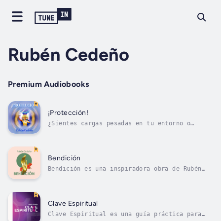
Rubén Cedeño
Premium Audiobooks
¡Protección!
¿Sientes cargas pesadas en tu entorno o
deseas blindar tu vida y la de tus seres
queridos contra toda energía negativa?No
permitas que el temor o las apariencias de
conflicto perturben tu paz interior. Activa
Bendición
el resguardo divino inmediato con el poder...
Bendición es una inspiradora obra de Rubén
Cedeño que invita a descubrir el poder
transformador de la palabra y de la
conciencia. Basado en el principio de que
bendecir es "bien decir", este audiolibro
Clave Espiritual
propone una práctica espiritual sencilla y...
Clave Espiritual es una guía práctica para