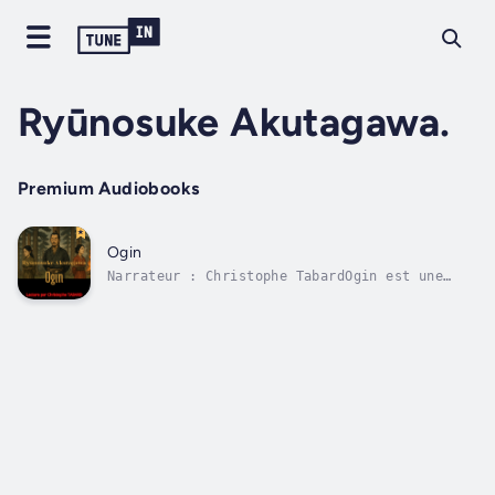
Ryūnosuke Akutagawa.
Premium Audiobooks
Ogin
Narrateur : Christophe TabardOgin est une
nouvelle de Ryūnosuke Akutagawa. Elle paraît
en août 1922.Récit extrait du recueil
Rashômon et autres contes (羅生門) de
Ryūnosuke Akutagawa (芥川龍之介)Ryūnosuke
Akutagawa (芥川龍之介, Akutagawa Ryūnosuke), né
le 1er mars...