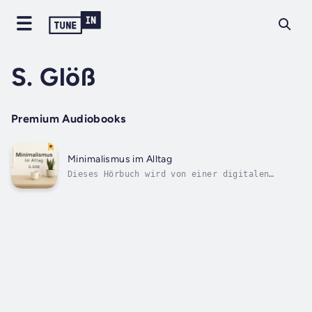
S. Glöß
Premium Audiobooks
Minimalismus im Alltag
Dieses Hörbuch wird von einer digitalen
Stimme vorgelesen.Weniger Zeug. Mehr
Klarheit. Mehr Leben.In einer Welt voller
Ablenkungen, Konsumdruck und mentalem
Overload sehnen sich viele nach einem
Gegenpol: nach Ruhe, Fokus und echter...