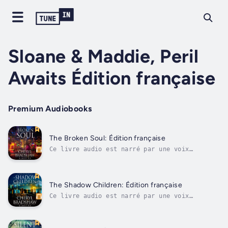
Sloane & Maddie, Peril
Awaits Édition française
Premium Audiobooks
The Broken Soul: Édition française
Ce livre audio est narré par une voix
numérique. Quand la fête de sa vie se
transforme en fête à mort, les frontières se
brouillent. Amis deviennent ennemis. La
drogue devient une arme. Et ce n'est que le
The Shadow Children: Édition française
début…Maddie LaFoe, médecin légiste à la...
Ce livre audio est narré par une voix
numérique.Alors que Sloane Monroe, détective
privée semi-retraitée, se détend dans un
luxueux spa en Caroline du Nord, un appel