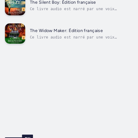
téléphonique bouleversant vient perturber son
The Silent Boy: Édition française
évasion paisible…Un ami a été retrouvé...
Ce livre audio est narré par une voix
numérique.La détective privée Sloane Monroe
s'apprête à affronter l'affaire la plus
difficile de sa vie, et cette fois, elle la
touche de trop près.Dans le couloir crasseux
The Widow Maker: Édition française
d'une taverne locale, Louie Alvarez, six...
Ce livre audio est narré par une voix
numérique.Liza O’Connell était une passionnée
d’horreur, dans tous les sens du terme. Mais
il y avait un cauchemar mortel dont elle ne
pourrait jamais parler… le sien.Un ami
assassiné.Une entreprise en...