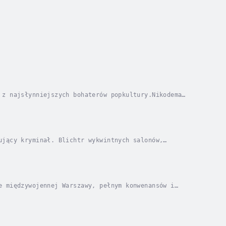
 z najsłynniejszych bohaterów popkultury.Nikodema
 na mandolinie. Do Warszawy przybył z Kresów w...
ujący kryminał. Blichtr wykwintnych salonów,
tów państwowych, szantaże i podsłuchy.Wszystko to...
e międzywojennej Warszawy, pełnym konwenansów i
ełen emocji. To opowieść o kobiecie, która nie chce...