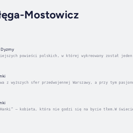
łęga-Mostowicz
a Dyzmy
iejszych powieści polskich, w której wykreowany został jeden
w obskurnej spelunie, gdzie próbuje zarobić na chleb, grając
nki
wa z wyższych sfer przedwojennej Warszawy, a przy tym pasjon
nse, szpiedzy i detektywi, afera z kradzieżą tajnych dokumen
nki
Hanki” – kobieta, która nie godzi się na bycie tłem.W świeci
Pani Hanka prowadzi swój pamiętnik – szczery, błyskotliwy, p