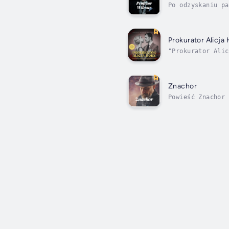
Po odzyskaniu pa
dla wszystkich j
Prokurator Alicja
"Prokurator Alic
analizuje psychi
Znachor
Powieść Znachor 
Rafał Wilczur, d