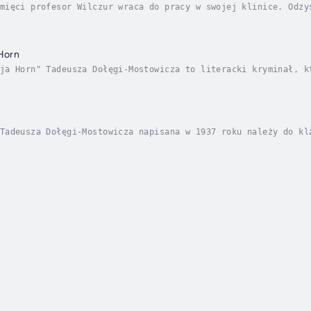
mięci profesor Wilczur wraca do pracy w swojej klinice. Odzy
est to szczęśliwy rozwój wydarzeń. Zniechęcony podstępnymi i
 Horn
ja Horn" Tadeusza Dołęgi-Mostowicza to literacki kryminał, k
kę bohaterów. Historia skupia się na tytułowej bohaterce, Al
Tadeusza Dołęgi-Mostowicza napisana w 1937 roku należy do kl
owiaduje się, że porzuciła go żona. Zrozpaczony mężczyzna up