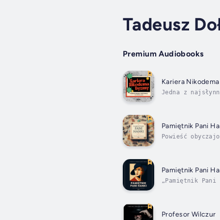
Tadeusz Do
Premium Audiobooks
Kariera Nikodem
Jedna z najsłynn
Dyzmę spotykamy 
Pamiętnik Pani Ha
Powieść obyczajo
kawiarniane roma
Pamiętnik Pani Ha
„Pamiętnik Pani 
niedopowiedzeń, 
Profesor Wilczur