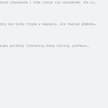
skuje stanowisko i znów cieszy się szacunkiem, ale nie
ntrygami ucieka z powrotem na wieś – tam,...
tóry nie tylko trzyma w napięciu, ale również głęboko
icji Horn, ambitnej prokurator, która staje...
asyki polskiej literatury.Znany chirurg, profesor
ija się i pada ofiarą bandytów. Ciężko pobity...