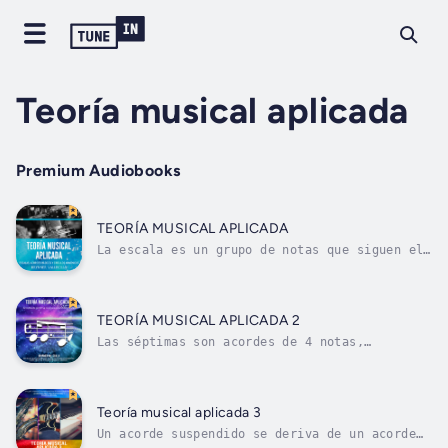
Teoría musical aplicada
Premium Audiobooks
TEORÍA MUSICAL APLICADA
La escala es un grupo de notas que siguen el
orden natural de los sonidos. La escala
utiliza 7 notas, más la repetición de la
primera que sería la octava. Hay diversidades
de escalas, pero hay 2 que son las más
TEORÍA MUSICAL APLICADA 2
importantes: la escala mayor y la escala...
Las séptimas son acordes de 4 notas,
separadas por intervalos de terceras igual
que en la triada. La base es el acorde de
tres notas, mas el séptimo grado teniendo en
cuenta la tónica u octava; Las séptimas
Teoría musical aplicada 3
pueden ser mayores, menores, disminuidas;...
Un acorde suspendido se deriva de un acorde