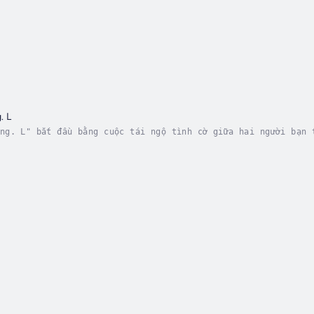
. L
ng. L" bắt đầu bằng cuộc tái ngộ tình cờ giữa hai người bạn 
ỗi đau và biến cố được kể trong quá khứ, họ cùng Lola và Mar