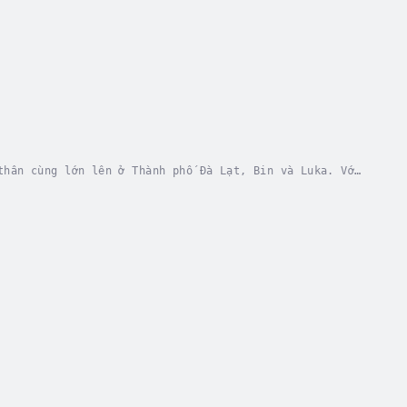
thân cùng lớn lên ở Thành phố Đà Lạt, Bin và Luka. Với
u có sự liên kết với nhau bằng chiếc máy...