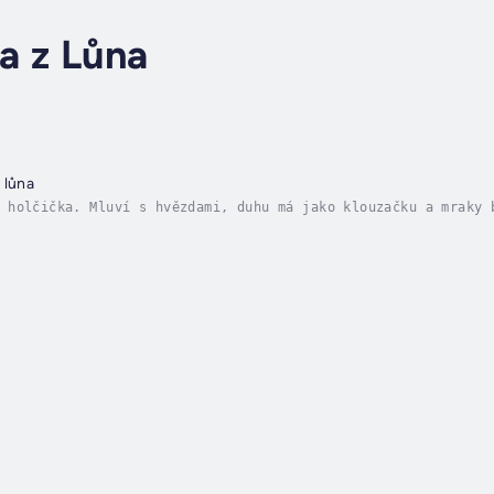
na z Lůna
 lůna
 holčička. Mluví s hvězdami, duhu má jako klouzačku a mraky 
 i když vnímá, že se tam dějí i složité věci, jedno jí nedá 