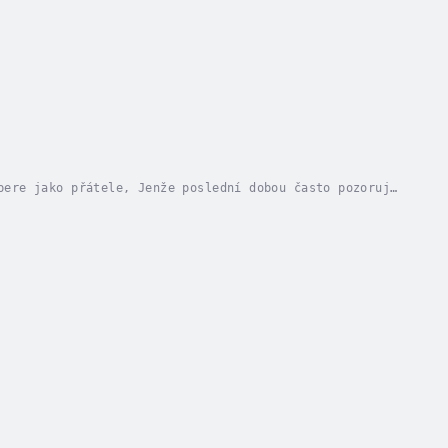
bere jako přátele, Jenže poslední dobou často pozoruje
spát. Chtěla by poznat dotek. A aby toho...