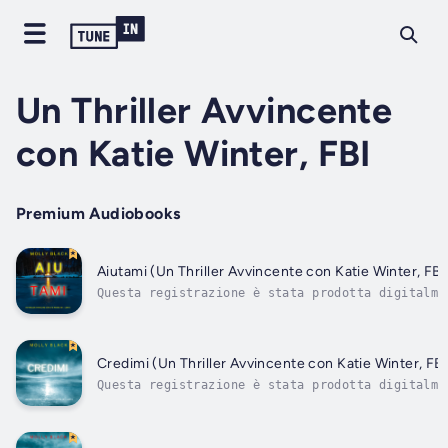
Un Thriller Avvincente
con Katie Winter, FBI
Premium Audiobooks
Aiutami (Un Thriller Avvincente con Katie Winter, FBI
Questa registrazione è stata prodotta digitalme
Molly Black, utilizzando la versione sintetizza
voce di un narratore di audiolibri autorizzato.
serial killer miete vittime nei dintorni di Sea
l’agente speciale dell’FBI...
Credimi (Un Thriller Avvincente con Katie Winter, FB
Questa registrazione è stata prodotta digitalme
Molly Black, utilizzando la versione sintetizza
voce di un narratore di audiolibri autorizzato.
pericoloso assassino si dirige a nord da Denver