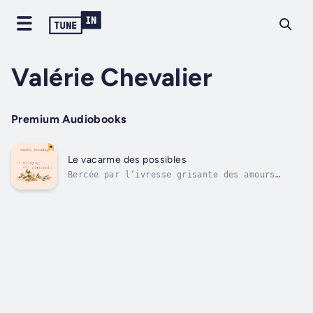
Valérie Chevalier
Premium Audiobooks
Le vacarme des possibles
Bercée par l’ivresse grisante des amours
naissantes, affolée par les vertiges
inévitables qui les accompagnent, la
narratrice traverse son lot de tourmentes et
se relève aussi prestement que la dernière
chute a été soudaine et fulgurante.Dans un
récit...