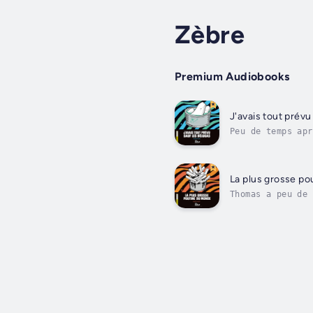
Zèbre
Premium Audiobooks
J'avais tout prévu
Peu de temps apr
contact avec sa 
La plus grosse p
Thomas a peu de 
monde. Le lendem