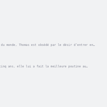
 du monde, Thomas est obsédé par le désir d’entrer en
ar ses amis dont il ne partage pas les...
cinq ans, elle lui a fait la meilleure poutine au
ouligner ses quatorze ans, Thomas décide de...