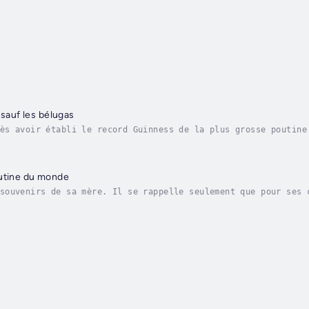
 sauf les bélugas
ès avoir établi le record Guinness de la plus grosse poutine
mère qui l’a abandonné, il y a dix ans. Il se sent négligé p
outine du monde
souvenirs de sa mère. Il se rappelle seulement que pour ses 
ain, elle n’était plus là. Elle n’est jamais revenue. Pour s