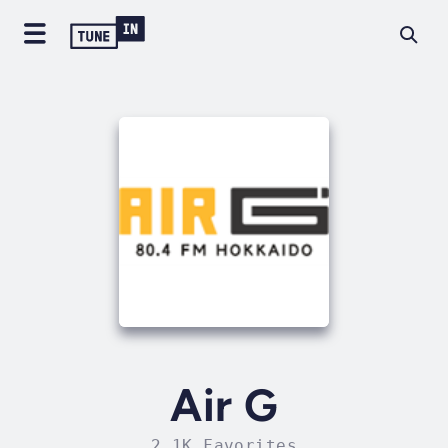
Air G
2.1K Favorites