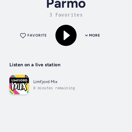
Parmo
3 Favorites
FAVORITE
MORE
Listen on a live station
Limfjord Mix
8 minutes remaining