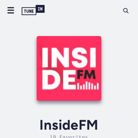
InsideFM
19 Favorites