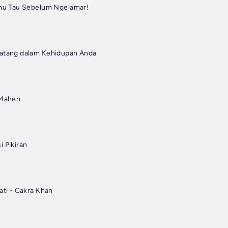
amu Tau Sebelum Ngelamar!
atang dalam Kehidupan Anda
 Mahen
 Pikiran
ati - Cakra Khan