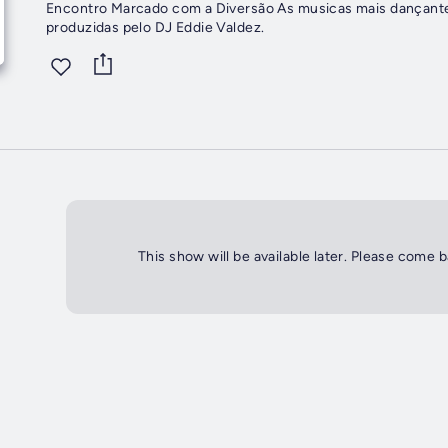
Encontro Marcado com a Diversão As musicas mais dançantes, os grandes sucessos mundiais e versões exclusivas
produzidas pelo DJ Eddie Valdez.
This show will be available later. Please come 