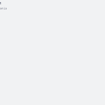
M
ania