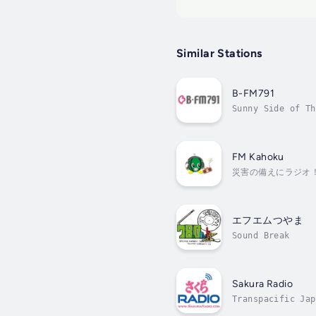
Similar Stations
B-FM791
Sunny Side of Th
FM Kahoku
災害の備えにラジオ
エフエムつやま
Sound Break
Sakura Radio
Transpacific Jap