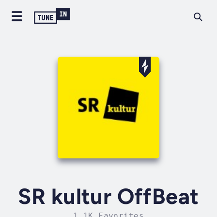
SR kultur OffBeat
1.1K Favorites