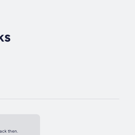
ks
back then.