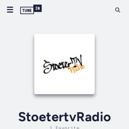
StoetertvRadio
1 Favorite