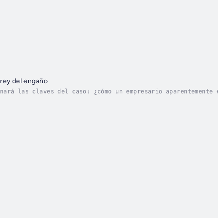
 rey del engaño
nará las claves del caso: ¿cómo un empresario aparentemente 
án a escribir esa carta de confesión?Acompáñanos en un viaje