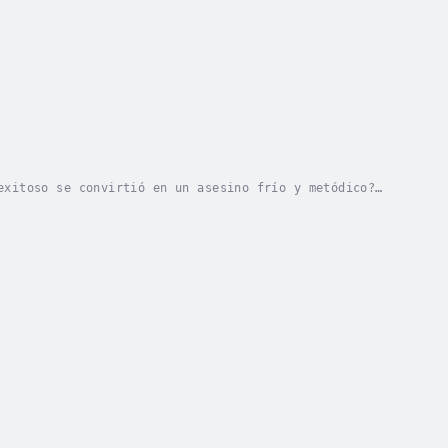
exitoso se convirtió en un asesino frío y metódico?
 a través de los titulares, las investigaciones...