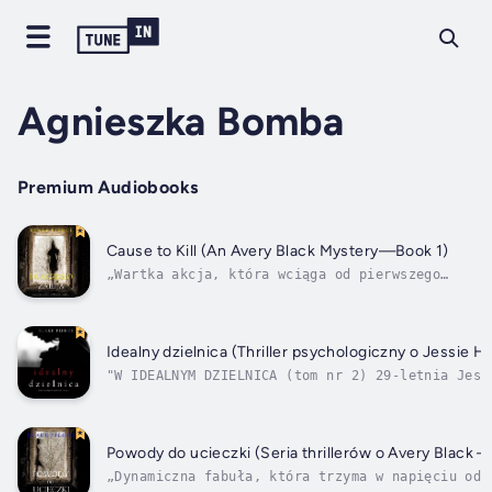
Agnieszka Bomba
Premium Audiobooks
Cause to Kill (An Avery Black Mystery—Book 1)
„Wartka akcja, która wciąga od pierwszego
rozdziału do samego końca.”--Midwest Book
Review, Diane Donovan (o książce
„Zaginiona”)Kolejny bestseller numer 1,
mistrzowski thriller pełen psychologicznego
Idealny dzielnica (Thriller psychologiczny o Jessie H
suspensu autorstwa Blake Pierce.Avery
"W IDEALNYM DZIELNICA (tom nr 2) 29-letnia Jess
Black,...
debiutantka zajmująca się profilowaniem krymina
zbiera fragmenty swojego życia w rozsypce i opu
przedmieścia, aby rozpocząć nowe życie w centru
Angeles. Kiedy zamordowana zostaje...
Powody do ucieczki (Seria thrillerów o Avery Black 
„Dynamiczna fabuła, która trzyma w napięciu od