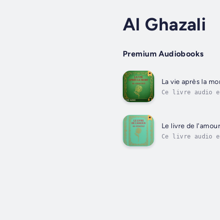
Al Ghazali
Premium Audiobooks
La vie après la mo
Ce livre audio e
delà.La mort y e
Le livre de l'amou
Ce livre audio e
Mahabba wa’l-Sha