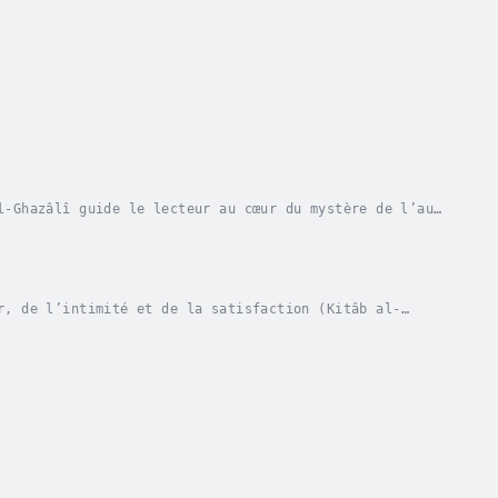
l-Ghazâlî guide le lecteur au cœur du mystère de l’au-
f vers la vérité.L’auteur décrit la vie dans...
r, de l’intimité et de la satisfaction (Kitâb al-
ḥyâʾ ʿUlûm al-Dîn (La Revival des sciences de la...