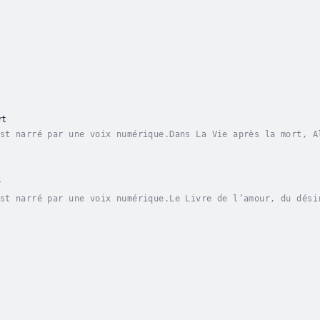
rt
st narré par une voix numérique.Dans La Vie après la mort, A
st présentée non comme une fin, mais comme un passage décisi
r
st narré par une voix numérique.Le Livre de l’amour, du dési
wq wa’l-Uns wa’l-Riḍâ) est le trente-sixième chapitre de l’I