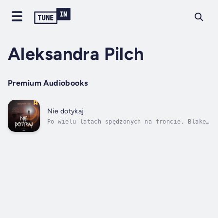
Aleksandra Pilch
Premium Audiobooks
Nie dotykaj
Po wielu latach spędzonych na froncie, Blake
Parrish wraca do swojego rodzinnego
miasteczka. Wojenna rzeczywistość zmieniła go
nieodwracalnie, a teraz musi stawić czoła
nowym wyzwaniom. W mieście, które również
przeszło poważne przemiany, czeka go nie...