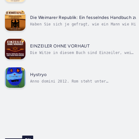
dieses Buches behandelten Themen sind:Scrollen 
Warenkorb“, um mehr über Die...
Die Weimarer Republik: Ein fesselndes Handbuch zu
Haben Sie sich je gefragt, wie ein Mann wie Hit
demokratischen Prozess zum Diktator?Welche Erei
Weimarer Republik....
EINZEILER OHNE VORHAUT
Die Witze in diesem Buch sind Einzeiler, weil
es billiger ist, sie zu produzieren und zu
verbreiten. Trotzdem warnen wir die Leser,
dass sie keinen Rabatt bekommen. Unsere
Strategie besteht nicht darin, unsere
Hystryo
Ersparnisse an potenzielle Kunden zu...
Anno domini 2012. Rom steht unter
katastrophalem Schneefall. Der Verkehr ist
gelähmt, die Stadt ist gesperrt, die Kälte
sinkt. Wo soll man Schutz finden? Das Licht
einer Bar oder eines Restaurants scheint eine
Unterkunnft anzubieten. Leider ist es...