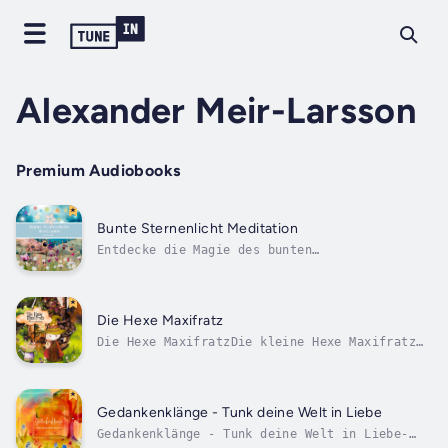
Alexander Meir-Larsson
Premium Audiobooks
Bunte Sternenlicht Meditation
Entdecke die Magie des bunten
SternenlichtsBunte Sternenlicht Meditation:
Dein Weg zu innerer Ruhe und tiefer,
kosmischer VerbundenheitTauche ein in die
sanfte Umarmung der bunten Sternenlichter und
Die Hexe Maxifratz
lass dich von ihren heilenden Energien
Die Hexe MaxifratzDie kleine Hexe Maxifratz
tragen. Diese...
schwärmt für ihren Nachbarn Tobi - dessen
Eltern die Schlossverwalter sind, auf dem sie
leben. Es gibt nur einen Haken - Maxifratz
ist für Menschlinge nicht sichtbar. Sie
Gedankenklänge - Tunk deine Welt in Liebe
wünscht sich nichts mehr, als das...
Gedankenklänge - Tunk deine Welt in Liebe-