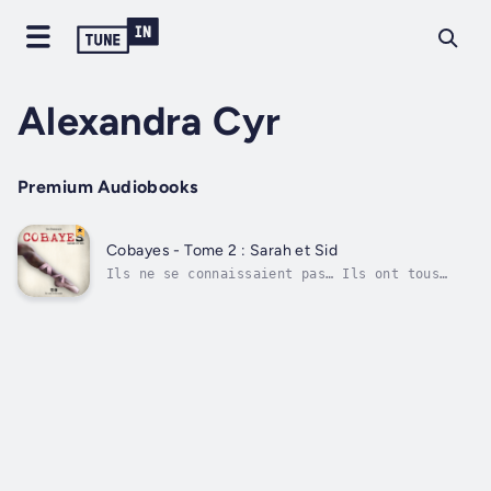
Alexandra Cyr
Premium Audiobooks
Cobayes - Tome 2 : Sarah et Sid
Ils ne se connaissaient pas… Ils ont tous
répondu à la même annonce… Une compagnie
pharmaceutique. Des cobayes. Des effets
secondaires insoupçonnés. Le rêve brisé que
je traîne derrière moi : le ballet. Je
m’appelle Sarah et, autrefois, j’en
faisais....