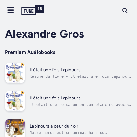
Alexandre Gros
Premium Audiobooks
Il était une fois Lapinours
Résumé du livre « Il était une fois Lapinours
» :Il était une fois… un ourson blanc né avec
de trop longues oreilles.Moqué par ses
camarades de banquise, il trouve réconfort et
amitié auprès d’une otarie qui l’aide à
Il était une fois Lapinours
accepter sa différence.Ensemble,...
Il était une fois… un ourson blanc né avec de
trop longues oreilles.Moqué par ses camarades
de banquise, il trouve réconfort et amitié
auprès d’une otarie qui l’aide à accepter sa
différence.Ensemble, ils partent à
Lapinours a peur du noir
l’aventure, découvrant un monde...
Notre héros est un animal hors du