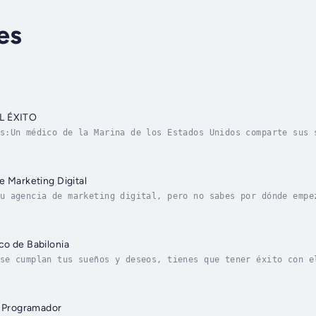
es
L ÉXITO
s:Un médico de la Marina de los Estados Unidos comparte sus 
rin concibió su libro de debut cuando se dio cuenta de lo im
e Marketing Digital
u agencia de marketing digital, pero no sabes por dónde empe
la industria más demandada del mundo. Crea tu Agencia de Mar
co de Babilonia
se cumplan tus sueños y deseos, tienes que tener éxito con e
mpartir los secretos de los antiguos babilonios, quienes fue
l Programador