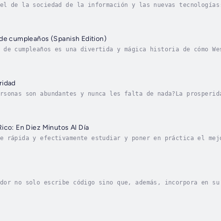
el de la sociedad de la información y las nuevas tecnologías
 le sirve de base.No obstante, los desarrolladores de softwa
de cumpleaños (Spanish Edition)
 de cumpleaños es una divertida y mágica historia de cómo We
iva en la vida de otros. Wesley cumple siete años, y en su m
ridad
rsonas son abundantes y nunca les falta de nada?La prosperid
encia inevitable de una actitud interior creativa.La prosper
ico: En Diez Minutos Al Día
e rápida y efectivamente estudiar y poner en práctica el mej
 diez minutos al día, puede comenzar a implementar los princ
dor no solo escribe código sino que, además, incorpora en su
vo, más creativo y un profesional aún mejor. Repítelas y asú