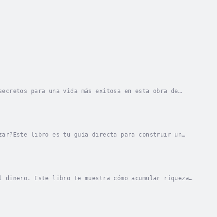
secretos para una vida más exitosa en esta obra de
portante que es seguir las listas de...
zar?Este libro es tu guía directa para construir un
keting Digital: 14 Consejos para Crear tu...
l dinero. Este libro te muestra cómo acumular riquezas
ron los primeros en descubrir las leyes...