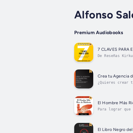
Alfonso Sal
Premium Audiobooks
7 CLAVES PARA E
De Reseñas Kirku
autoayuda. Mathu
Crea tu Agencia d
¿Quieres crear t
negocio real en 
El Hombre Más Ri
Para lograr que 
personales al co
El Libro Negro de