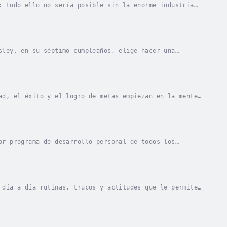
: todo ello no sería posible sin la enorme industria
re no aprovechan todas las oportunidades para...
sley, en su séptimo cumpleaños, elige hacer una
undo, puedes tener todo lo que quieras para tu...
ad, el éxito y el logro de metas empiezan en la mente
idad es un estado de conciencia que significa...
or programa de desarrollo personal de todos los
ipios del éxito que ha hecho a más millonarios e...
 día a día rutinas, trucos y actitudes que le permiten
melas como algo natural hasta convertirlas...