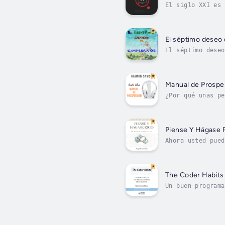
El siglo XXI es 
del software que
El séptimo deseo 
El séptimo deseo
diferencia posit
Manual de Prospe
¿Por qué unas pe
y son la consecu
Piense Y Hágase R
Ahora usted pued
tiempos. En solo
The Coder Habits
Un buen programa
ser más producti