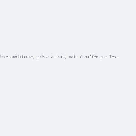
iste ambitieuse, prête à tout, mais étouffée par les
 le droit de vivre l’infidélité, l’ouverture...