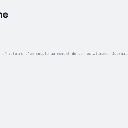
ne
 l’histoire d’un couple au moment de son éclatement. Journal
i impose et qu’elle s’impose à elle-même, Catherine se donne