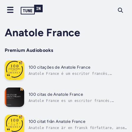
Anatole France
Premium Audiobooks
100 citações de Anatole France
Anatole France é um escritor francês,
considerado um dos maiores do período da
Terceira República, do qual foi também um dos
mais importantes críticos literários. Tornou-
se uma das consciências mais significativas
100 citas de Anatole France
do seu tempo ao comprometer-se com...
Anatole France es un escritor francés,
considerado uno de los más grandes del
período de la Tercera República, del que fue
también uno de los más importantes críticos
literarios. Se convirtió en una de las
100 citat från Anatole France
conciencias más significativas de su
Anatole France är en fransk författare, anses
tiempo...