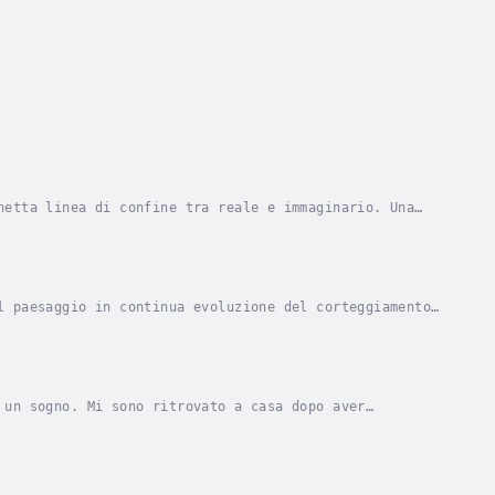
netta linea di confine tra reale e immaginario. Una
Sofia. Una giovane donna che pensa di non aver...
l paesaggio in continua evoluzione del corteggiamento
razioni, scavando nella complessità della...
 un sogno. Mi sono ritrovato a casa dopo aver
le mani. Dalle fessure pulsava una tenue luce blu....