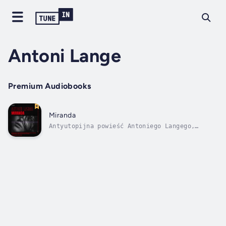
Antoni Lange
Premium Audiobooks
Miranda
Antyutopijna powieść Antoniego Langego,
wydana w 1924 w Warszawie, uważana przez
niektórych badaczy za pierwszą nowoczesną
utopię w Polsce, prekursorską względem
późniejszych powieści demaskujących zbrodnie
ustroju sowieckiego. Określana mianem...