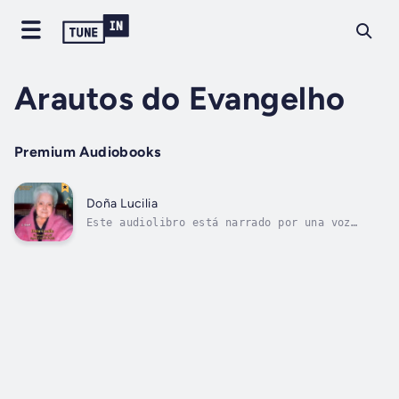
Arautos do Evangelho
Premium Audiobooks
Doña Lucilia
Este audiolibro está narrado por una voz
digital.Si le gusta conocer historias de la
vida real, ¡se va a sorprender!Abril es el
mes en el que se celebra anualmente el
nacimiento y la muerte de una dama cuyo
recuerdo es entrañable para los Heraldos
del...