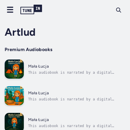
Artlud
Premium Audiobooks
Mała Łucja
This audiobook is narrated by a digital
voice.Mała Łucja i Tajemnica Polanki to
ciepła, pełna przygód opowieść dla dzieci o
sile wyobraźni, odwadze i współpracy. Łucja
wraz z rodziną i ukochanym psem Leo wyrusza
Mała Łucja
na wakacyjny biwak nad jeziorem....
This audiobook is narrated by a digital
voice.Czy legendarny Smok Wawelski może mieć
sekret?Co, jeśli zamiast groźnego ryku, z
jego gardła wydobywa się cichy, smutny
pomruk? Dołącz do Małej Łucji i jej wesołej
Mała Łucja
rodziny w pełnej magii i śmiechu podróży...
This audiobook is narrated by a digital