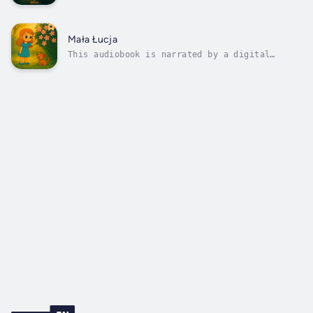
voice."Mała Łucja i Most Szeptów" to ciepła,
niezwykła opowieść o dziecięcej empatii i
sile rodzinnej współpracy. Łucja podczas
jesiennego spaceru odkrywa swój wyjątkowy dar
Mała Łucja
– potrafi słyszeć szepty starego...
This audiobook is narrated by a digital
voice.Powieść opowiada historię energicznej
dziewczynki o imieniu Łucja i jej rodzeństwa,
którzy, znudzeni swoim dobrze znanym placem
zabaw, podejmują wyzwanie taty, by odnaleźć
ukrytą tajemnicę. Z pomocą psa...