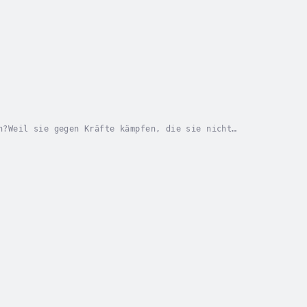
n?Weil sie gegen Kräfte kämpfen, die sie nicht
mehr als nur ein Leitfaden – es ist eine...