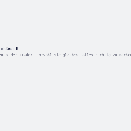
chlüsselt
90 % der Trader – obwohl sie glauben, alles richtig zu mache
 Buch öffnet Ihnen die Augen. Smart Money entschlüsselt ist 