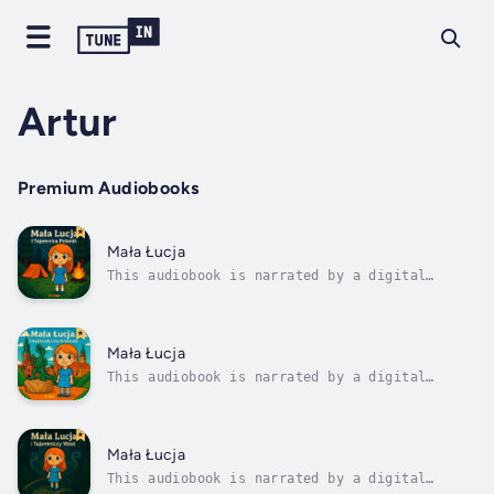
Artur
Premium Audiobooks
Mała Łucja
This audiobook is narrated by a digital
voice.Mała Łucja i Tajemnica Polanki to
ciepła, pełna przygód opowieść dla dzieci o
sile wyobraźni, odwadze i współpracy. Łucja
wraz z rodziną i ukochanym psem Leo wyrusza
Mała Łucja
na wakacyjny biwak nad jeziorem....
This audiobook is narrated by a digital
voice.Czy legendarny Smok Wawelski może mieć
sekret?Co, jeśli zamiast groźnego ryku, z
jego gardła wydobywa się cichy, smutny
pomruk? Dołącz do Małej Łucji i jej wesołej
Mała Łucja
rodziny w pełnej magii i śmiechu podróży...
This audiobook is narrated by a digital