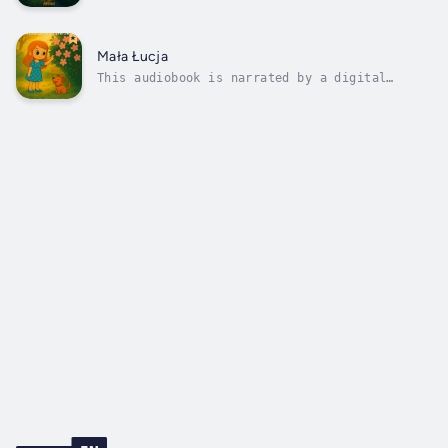
voice."Mała Łucja i Most Szeptów" to ciepła,
niezwykła opowieść o dziecięcej empatii i
sile rodzinnej współpracy. Łucja podczas
jesiennego spaceru odkrywa swój wyjątkowy dar
Mała Łucja
– potrafi słyszeć szepty starego...
This audiobook is narrated by a digital
voice.Powieść opowiada historię energicznej
dziewczynki o imieniu Łucja i jej rodzeństwa,
którzy, znudzeni swoim dobrze znanym placem
zabaw, podejmują wyzwanie taty, by odnaleźć
ukrytą tajemnicę. Z pomocą psa...