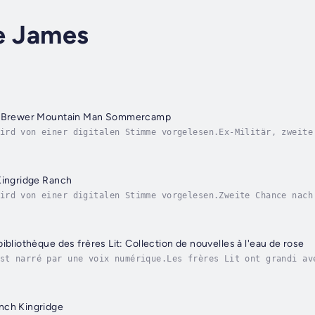
ie James
t: Brewer Mountain Man Sommercamp
ird von einer digitalen Stimme vorgelesen.Ex-Militär, zweite
 Altersunterschied, InstaloveHallieIch bin nicht stolz darau
Kingridge Ranch
ird von einer digitalen Stimme vorgelesen.Zweite Chance nach
esturm hält sie mit dem einen Mann gefangen, den sie nie wie
ibliothèque des frères Lit: Collection de nouvelles à l'eau de rose
st narré par une voix numérique.Les frères Lit ont grandi av
atre n'ont jamais eu de chance en amour. Avec le décès souda
nch Kingridge