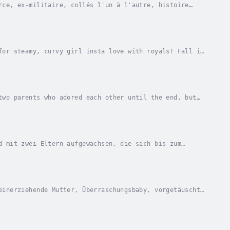
rce, ex-militaire, collés l'un à l'autre, histoire
lle n'aimerait plus jamais et cette fois, une...
for steamy, curvy girl insta love with royals! Fall in
ng heir to the throne. She’s a quiet...
two parents who adored each other until the end, but
assing, the Lit brothers have no choice but to...
d mit zwei Eltern aufgewachsen, die sich bis zum
 plötzlichen Tod ihrer Eltern bleibt den...
einerziehende Mutter, Überraschungsbaby, vorgetäuschte
macht das besser als die Familie Tiding....