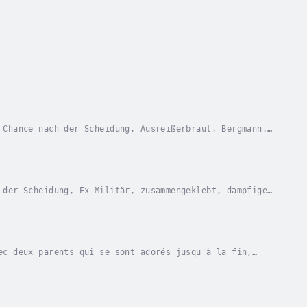
 Chance nach der Scheidung, Ausreißerbraut, Bergmann,
f, dass ich von meiner Hochzeit weggelaufen...
 der Scheidung, Ex-Militär, zusammengeklebt, dampfige
der lieben würde, und diesmal könnte eine...
ec deux parents qui se sont adorés jusqu'à la fin,
in de leurs parents, les frères Lit n'ont pas...