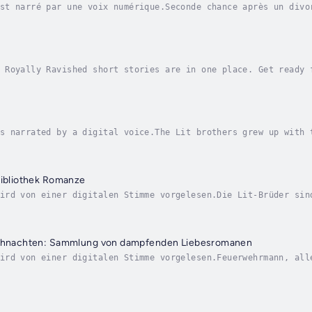
st narré par une voix numérique.Seconde chance après un divo
de roseUne tempête de neige la piège avec le seul homme qu'e
 Royally Ravished short stories are in one place. Get ready 
to the palace today.Book One: Uncrowned KingHe’s the demandi
s narrated by a digital voice.The Lit brothers grew up with 
 have never been lucky in love. With their parent’s sudden p
Bibliothek Romanze
ird von einer digitalen Stimme vorgelesen.Die Lit-Brüder sin
haben, aber in der Liebe hatten die vier nie Glück. Nach dem
eihnachten: Sammlung von dampfenden Liebesromanen
ird von einer digitalen Stimme vorgelesen.Feuerwehrmann, all
die Jahreszeit, in der man die Häuser schmückt, und niemand 