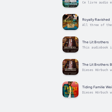
Ce livre audio e
d'amour à l'eau 
Royally Ravished
All three of the
love and escape 
The Lit Brothers
This audiobook i
the four of them
The Lit Brothers 
Dieses Hörbuch w
Schluss geliebt 
Tiding Familie W
Dieses Hörbuch w
BeziehungEs ist 