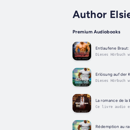
Author Els
Premium Audiobooks
Entlaufene Brau
Dieses Hörbuch w
erzwungene Nähe,
Erlösung auf der 
Dieses Hörbuch w
RomanzeEin Schne
La romance de la b
Ce livre audio e
mais tous les qu
Rédemption au ra