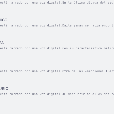
está narrado por una voz digital.En la última década del sig
na banda bien organizada, por todo el territorio de Kansas, 
NICO
está narrado por una voz digital.Daila jamás se había encont
co que los Dolman perdiesen su tiempo y su dinero haciendo r
ZA
está narrado por una voz digital.Con su característica metic
ora, el terreno, las posibles contingencias y otros factores
está narrado por una voz digital.Otra de las «emociones fuer
da por el Catedrático Phil Evanstor, a las órdenes de quien 
URIO
está narrado por una voz digital.AL descubrir aquellos dos h
imer pensamiento fue suponer que otra potencia de la Tierra 