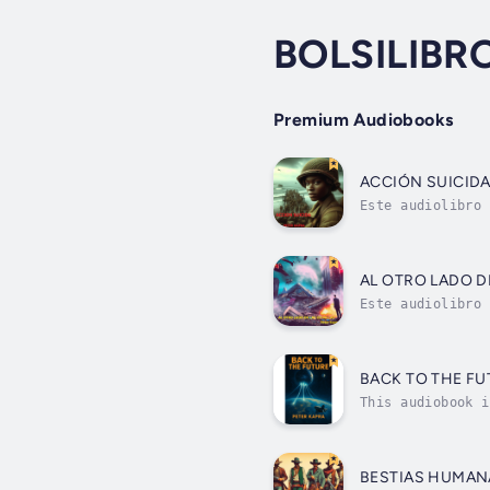
BOLSILIBR
Premium Audiobooks
ACCIÓN SUICID
Este audiolibro 
aviones, rugiend
AL OTRO LADO D
Este audiolibro 
permitido conqui
BACK TO THE FU
This audiobook i
the starship Bli
BESTIAS HUMAN