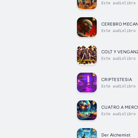
Este audiolibro 
realizados por u
CEREBRO MECA
Este audiolibro 
importaba muy po
COLT Y VENGAN
Este audiolibro 
factores de la h
CRIPTESTESIA
Este audiolibro 
Hospital, dirigi
CUATRO A MERC
Este audiolibro 
ser mayor. Su pr
Der Alchemist