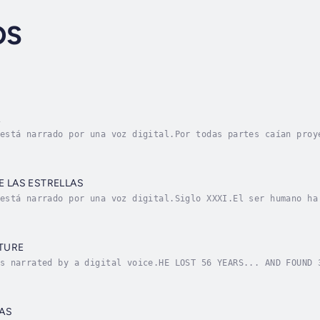
OS
A
está narrado por una voz digital.Por todas partes caían proy
o en el cielo humeante, se abatían como pájaros hambrientos,
E LAS ESTRELLAS
está narrado por una voz digital.Siglo XXXI.El ser humano ha
star cualquier sueño.Ivji Vibor, científico ávido de pasar a
TURE
s narrated by a digital voice.HE LOST 56 YEARS... AND FOUND 
tz-F-2 back towards Earth after decades lost in space, he ex
AS