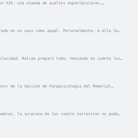
lo XIX, una oleada de asaltos espectaculares,
y parte de los estados limítrofes, Missouri, Iowa,...
rado en un caso como aquél. Personalmente, a ella le
obots, más o menos utilitarios. Y, si la...
ulosidad, Malcom preparó todo, teniendo en cuenta los
 extensos de enumerar. Dentro de veinte...
tes» de la Sección de Parapsicología del Memorial
estaba Arthur, junto con cinco compañeros más,...
ombres, la sorpresa de los cuatro terrestres no pudo
había enviado una astronave de exploración....