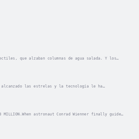
ectiles, que alzaban columnas de agua salada. Y los
 ametrallando a todo lo que quedaba a su...
 alcanzado las estrelas y la tecnología le ha
 la historia, amplia las fronteras naturales del...
3 MILLION.When astronaut Conrad Wienner finally guides
pects a homecoming. Instead, he finds a...