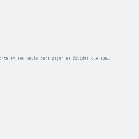
orta em seu navio para pagar as dívidas que sua
ue tem a fazer é encontrar um bom comprador. No...