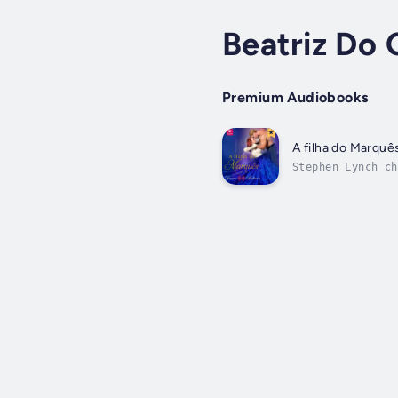
Beatriz Do 
Premium Audiobooks
A filha do Marquê
Stephen Lynch ch
família tem há m