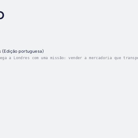
O
s (Edição portuguesa)
ega a Londres com uma missão: vender a mercadoria que transp
uito tempo.A priori, esse objetivo é muito simples. Tudo o q