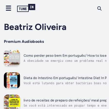
Beatriz Oliveira
Premium Audiobooks
Como perder peso bem Em português/ How to lose we
A obesidade se emergiu como um problema real no
não fica mais real que isso. Todos tentam escap
é...
Dieta do Intestino Em português/ Intestine Diet In P
Você está lutando para obter bactérias boas no 
intestino de maneira adequada?Todos os alimento
comemos nos trazem benefícios com seus valores
nutricionais. No entanto, alguns desses aliment
ser prejudiciais ao nosso intestino.E quando...
livro de receitas de preparo de refeições/ meal prep
Se você está interessado em poupar tempo e ener