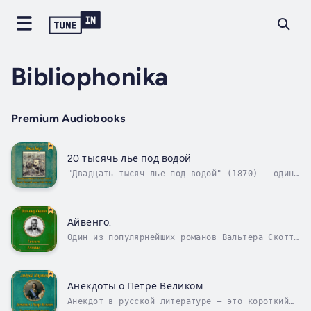
Bibliophonika
Premium Audiobooks
20 тысячь лье под водой
"Двадцать тысяч лье под водой" (1870) – один
из наиболее известных романов популярного
французского писателя Жюля Верна –
рассказывает о невероятном путешествии в
морских недрах на удивительной электрической
Айвенго.
подводной лодке "Наутилус". Перед героями...
Один из популярнейших романов Вальтера Скотта
"Айвенго" (1819) повествует об увлекательных
и героических событиях из жизни средневековой
Англии. Писатель обращается к важному
историческому моменту, когда король Ричард
Анекдоты о Петре Великом
Львиное Сердце возвращается в...
Анекдот в русской литературе – это короткий