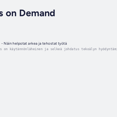
s on Demand
- Näin helpotat arkea ja tehostat työtä
s on käytännönläheinen ja selkeä johdatus tekoälyn hyödyntäm
ilmaisilla ja helposti saatavilla olevilla työkaluilla kuten