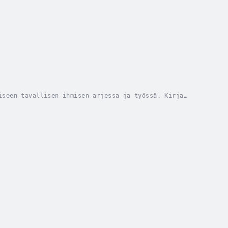
iseen tavallisen ihmisen arjessa ja työssä. Kirja
 ChatGPT, Microsoft Copilot ja Canva voit säästää...