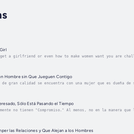
ns
Girl
get a girlfriend or even how to make women want you are chal
o already know how to attract women, it's still tough for th
un Hombre sin Que Jueguen Contigo
 de gran calidad se encuentra con una mujer que es dueña de 
e, su amor. Los hombres así entienden que la seguridad de un
teresado, Sólo Está Pasando el Tiempo
mente no tienen "Compromiso." Al menos, no en la manera que 
 te dice que tiene "Compromiso", hay una gran posibilidad de
per las Relaciones y Que Alejan a los Hombres