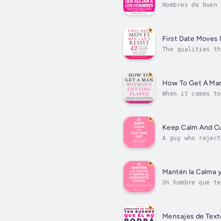
Hombres de buen 
mujer que pueda 
First Date Moves 
The qualities th
desire most in a
How To Get A Man
When it comes to
is self-possessi
Keep Calm And Cu
A guy who reject
you will make yo
Mantén la Calma y
Un hombre que te
te hará esforzar
Mensajes de Text