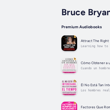
Bruce Brya
Premium Audiobooks
Attract The Right 
Learning how to 
Even for guys wh
Cómo Obtener a 
Cuando un hombre
lo más important
Él No Está Tan In
Los hombres real
Cuando un hombre
Factores Que Rom