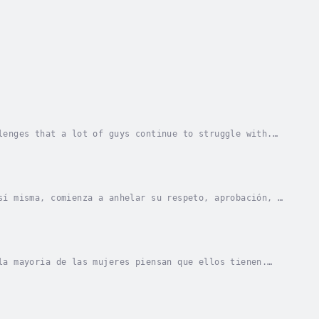
lenges that a lot of guys continue to struggle with.
em when they're ready to find the woman of...
sí misma, comienza a anhelar su respeto, aprobación, y
a mujer refleja su valor. Y saben que una...
la mayoria de las mujeres piensan que ellos tienen.
 que lo que REALMENTE quiere decir es que no...