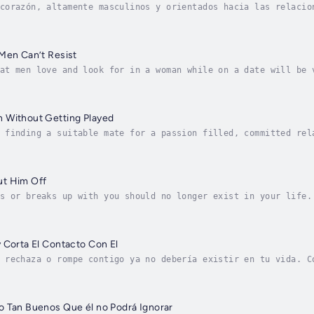
corazón, altamente masculinos y orientados hacia las relacio
convertir su vida en un infierno. Y debido a este simple hec
Men Can’t Resist
at men love and look for in a woman while on a date will be 
 man. Unfortunately, it’s this lack of knowledge regarding t
 Without Getting Played
 finding a suitable mate for a passion filled, committed rel
on, or said another way, womanly poise.When a woman lacks po
t Him Off
s or breaks up with you should no longer exist in your life.
u work harder and harder to convince him that you’re worth h
 Corta El Contacto Con El
 rechaza o rompe contigo ya no debería existir en tu vida. C
te cada vez más para convencerlo de que mereces su amor y at
o Tan Buenos Que él no Podrá Ignorar