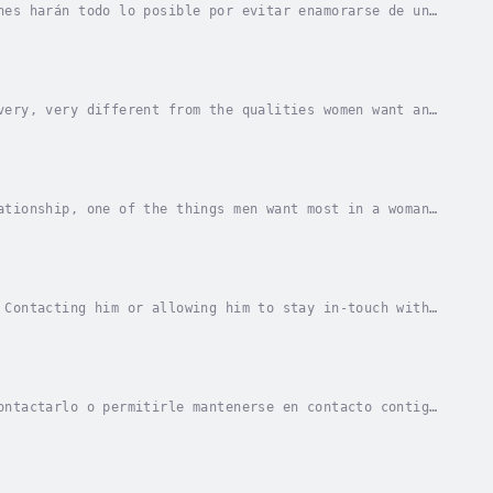
nes harán todo lo posible por evitar enamorarse de una
ho, hombres como estos son muy selectivos al...
very, very different from the qualities women want and
hese differences that tends to confuse and...
ationship, one of the things men want most in a woman
ise she generally gives too much of herself,...
 Contacting him or allowing him to stay in-touch with
is love and attention, and it will compel you...
ontactarlo o permitirle mantenerse en contacto contigo
ención, y te impulsará a jugar ese feo e...