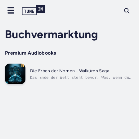
Buchvermarktung
Premium Audiobooks
Die Erben der Nornen - Walküren Saga
Das Ende der Welt steht bevor. Was, wenn du
es aufhalten könntest?Kara ist eine
Nachfahrin der Walküren – eine
Schicksalslenkerin. Der Haken? Sie weiß es
nicht. Innerhalb kürzester Zeit erfährt sie,
dass ihre Familie seit Jahrtausenden an der
Seite...